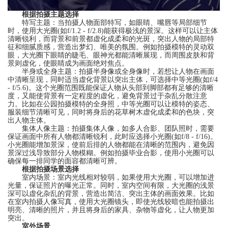
根据拍摄主题选择
‌特写主题‌：当拍摄人物面部特写，如眼睛、嘴唇等局部细节
时，使用大光圈(如f/1.2 - f/2.8)能获得极浅的景深。这样可以让主体
清晰锐利，而背景和前景都虚化成柔和的光斑，突出人物的局部特
征和细腻质感，营造出梦幻、唯美的氛围。例如拍摄模特的灵动双
眼，大光圈下眼睛的睫毛、眼神光都能清晰展现，而周围皮肤和背
景则虚化，使眼睛成为画面绝对焦点。
‌半身或全身主题‌：拍摄半身像或全身像时，若想让人物在画面
中清晰呈现，同时适当虚化背景以突出主体，可选择中等光圈(如f/4
- f/5.6)。这个光圈范围既能保证人物从头部到脚部都有足够的清晰
度，又能使背景有一定程度的虚化，避免背景过于杂乱分散注意
力。比如在公园拍摄模特的全身照，中等光圈可以让模特的姿态、
服装细节清晰可见，同时将身后的花草树木虚化成柔和的色块，突
出人物主体。
‌集体人像主题‌：拍摄集体人像，如多人合影、团队照时，需要
保证画面中所有人物都清晰锐利，此时应选择小光圈(如f/8 - f/16)。
小光圈能增加景深，使前后排的人物都能在清晰的范围内，避免因
景深过浅导致部分人物模糊。例如拍摄毕业合影，使用小光圈可以
确保每一排同学的面容都清晰可辨。
根据拍摄场景选择
‌室内场景‌：室内光线相对较弱，如果使用大光圈，可以增加进
光量，保证照片的曝光正常。同时，室内空间有限，大光圈的浅景
深可以虚化杂乱的背景，营造出简洁、突出主体的画面效果。比如
在室内拍摄人像写真，使用大光圈镜头，即使光线较暗也能拍摄出
明亮、清晰的照片，并且将身后的家具、杂物等虚化，让人物更加
突出。
‌
室外场景‌