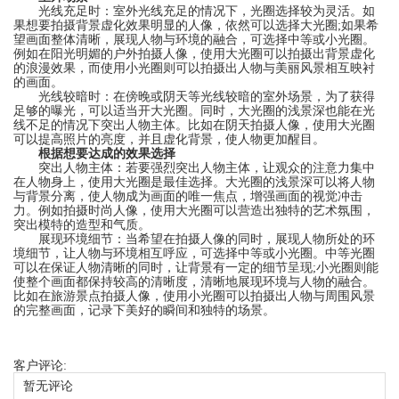
‌光线充足时‌：室外光线充足的情况下，光圈选择较为灵活。如
果想要拍摄背景虚化效果明显的人像，依然可以选择大光圈;如果希
望画面整体清晰，展现人物与环境的融合，可选择中等或小光圈。
例如在阳光明媚的户外拍摄人像，使用大光圈可以拍摄出背景虚化
的浪漫效果，而使用小光圈则可以拍摄出人物与美丽风景相互映衬
的画面。
‌光线较暗时‌：在傍晚或阴天等光线较暗的室外场景，为了获得
足够的曝光，可以适当开大光圈。同时，大光圈的浅景深也能在光
线不足的情况下突出人物主体。比如在阴天拍摄人像，使用大光圈
可以提高照片的亮度，并且虚化背景，使人物更加醒目。
根据想要达成的效果选择
‌突出人物主体‌：若要强烈突出人物主体，让观众的注意力集中
在人物身上，使用大光圈是最佳选择。大光圈的浅景深可以将人物
与背景分离，使人物成为画面的唯一焦点，增强画面的视觉冲击
力。例如拍摄时尚人像，使用大光圈可以营造出独特的艺术氛围，
突出模特的造型和气质。
‌展现环境细节‌：当希望在拍摄人像的同时，展现人物所处的环
境细节，让人物与环境相互呼应，可选择中等或小光圈。中等光圈
可以在保证人物清晰的同时，让背景有一定的细节呈现;小光圈则能
使整个画面都保持较高的清晰度，清晰地展现环境与人物的融合。
比如在旅游景点拍摄人像，使用小光圈可以拍摄出人物与周围风景
的完整画面，记录下美好的瞬间和独特的场景。
客户评论:
暂无评论